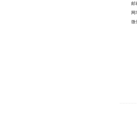
邮
网
微